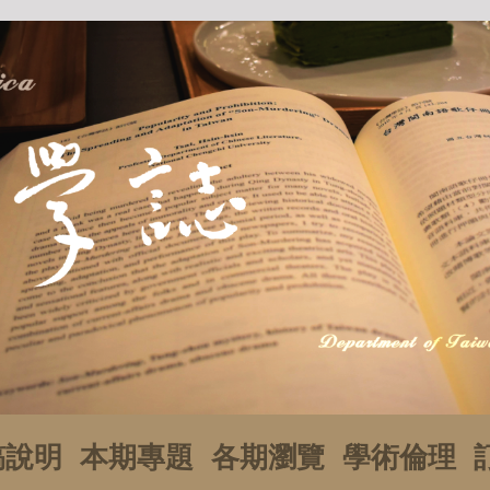
稿說明
本期專題
各期瀏覽
學術倫理