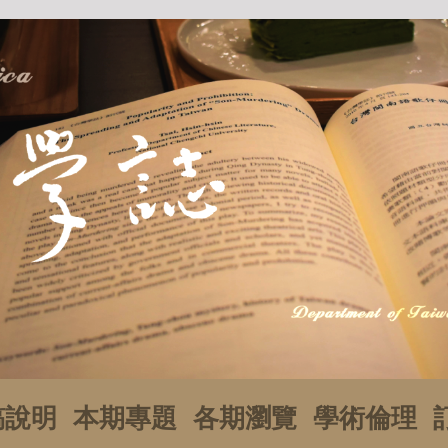
稿說明
本期專題
各期瀏覽
學術倫理