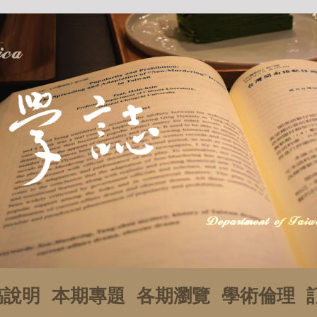
稿說明
本期專題
各期瀏覽
學術倫理