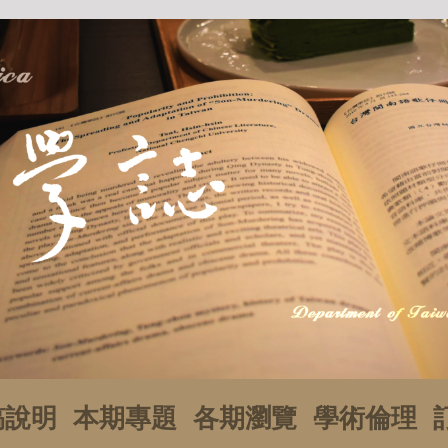
稿說明
本期專題
各期瀏覽
學術倫理