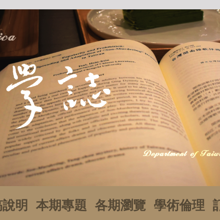
稿說明
本期專題
各期瀏覽
學術倫理