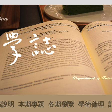
稿說明
本期專題
各期瀏覽
學術倫理