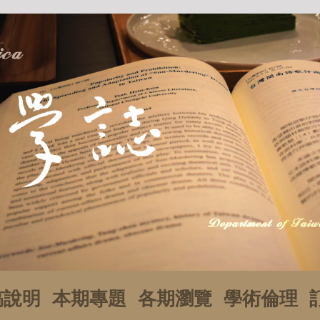
稿說明
本期專題
各期瀏覽
學術倫理