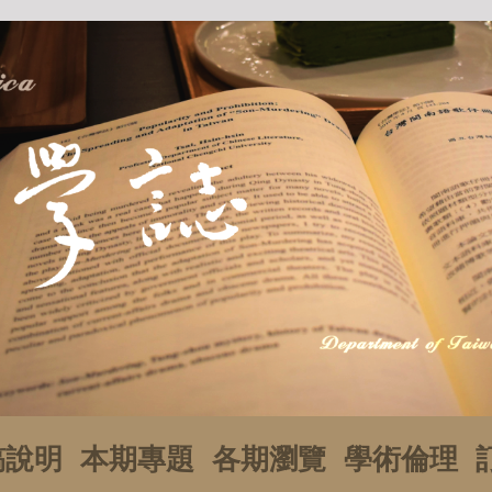
稿說明
本期專題
各期瀏覽
學術倫理