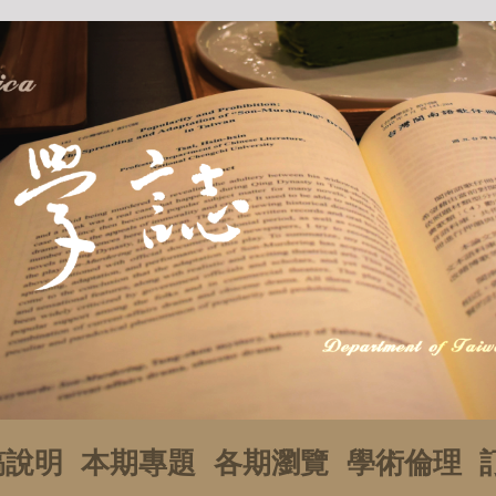
稿說明
本期專題
各期瀏覽
學術倫理