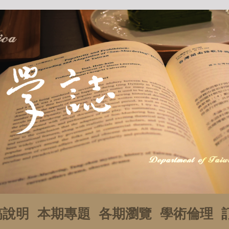
稿說明
本期專題
各期瀏覽
學術倫理