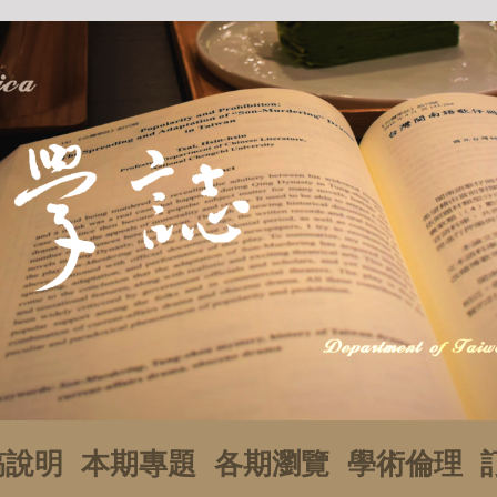
稿說明
本期專題
各期瀏覽
學術倫理