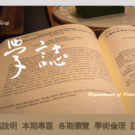
稿說明
本期專題
各期瀏覽
學術倫理