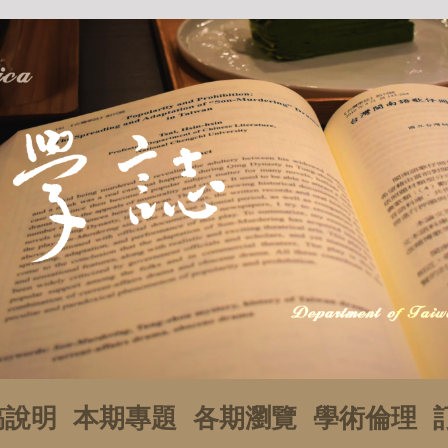
稿說明
本期專題
各期瀏覽
學術倫理