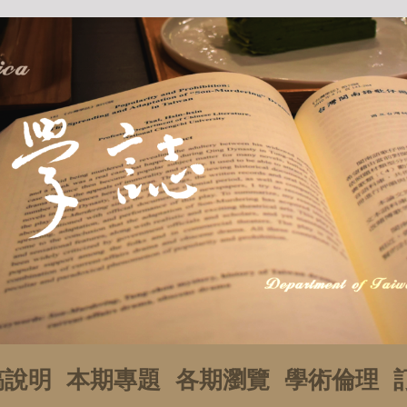
稿說明
本期專題
各期瀏覽
學術倫理