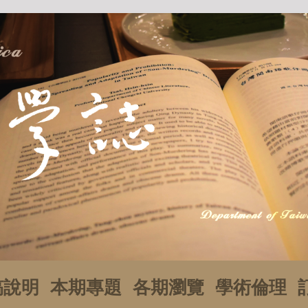
稿說明
本期專題
各期瀏覽
學術倫理