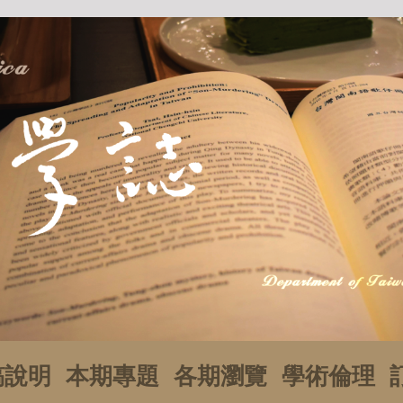
稿說明
本期專題
各期瀏覽
學術倫理