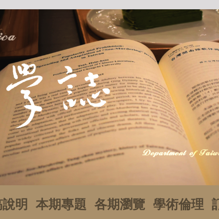
稿說明
本期專題
各期瀏覽
學術倫理