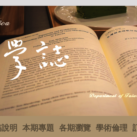
稿說明
本期專題
各期瀏覽
學術倫理