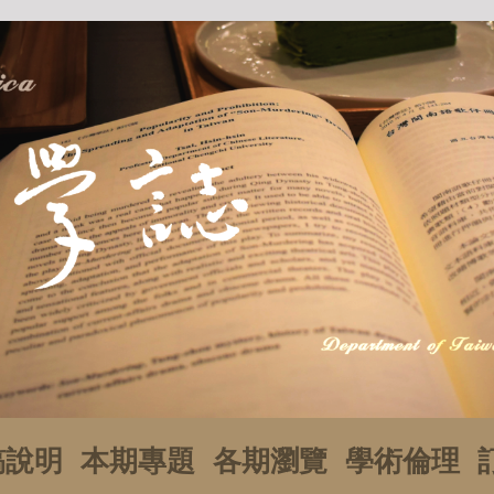
稿說明
本期專題
各期瀏覽
學術倫理