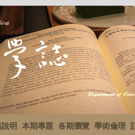
稿說明
本期專題
各期瀏覽
學術倫理