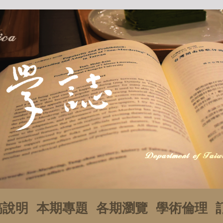
稿說明
本期專題
各期瀏覽
學術倫理