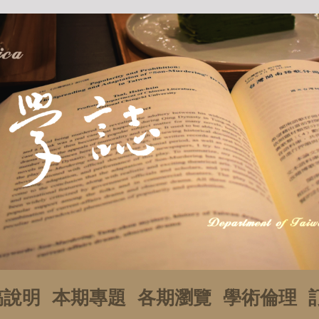
稿說明
本期專題
各期瀏覽
學術倫理