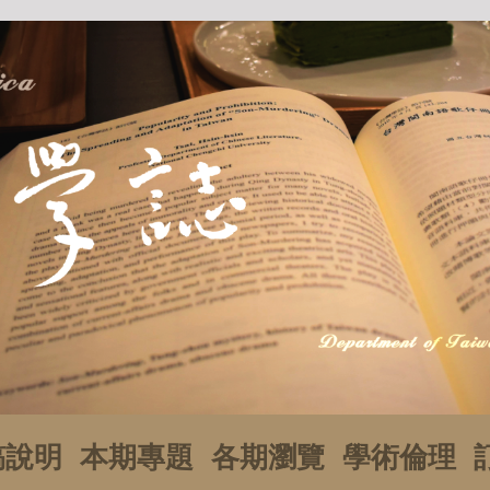
稿說明
本期專題
各期瀏覽
學術倫理