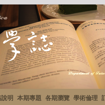
稿說明
本期專題
各期瀏覽
學術倫理