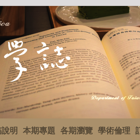
稿說明
本期專題
各期瀏覽
學術倫理