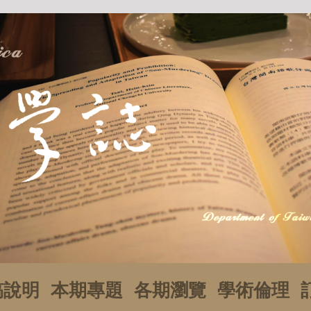
稿說明
本期專題
各期瀏覽
學術倫理