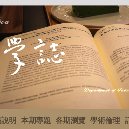
稿說明
本期專題
各期瀏覽
學術倫理