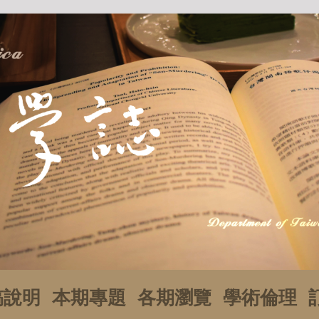
稿說明
本期專題
各期瀏覽
學術倫理