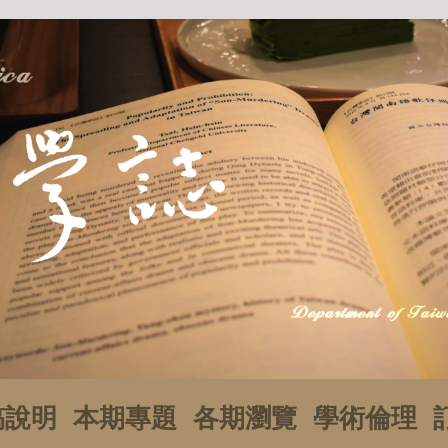
稿說明
本期專題
各期瀏覽
學術倫理