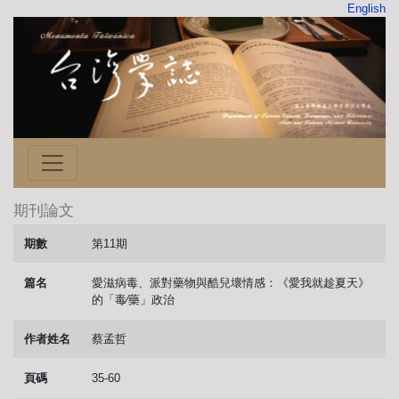
English
期刊論文
期數
第11期
篇名
愛滋病毒、派對藥物與酷兒壞情感：《愛我就趁夏天》
的「毒∕藥」政治
作者姓名
蔡孟哲
頁碼
35-60