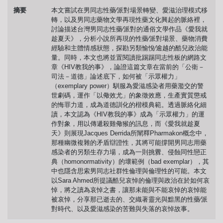
摘要
本文嘗試在男同志性藥∕派對場景轉變、愛滋治理模式移
轉，以及男同志藥物文學再現性藥文化興起的脈絡裡，
討論描述台灣男同志性藥∕派對的通俗文學作品《愛我就
趁夏天》，分析小說所再現的性藥∕派對場景、藥物消費
經驗和主體情感狀態，探勘另類愉悅∕逾越的酷兒政治能
量。同時，本文也將並置閱讀批踢踢同志性板的網路文
章《HIV教我的事》，論證這篇文章在當前的「公衛－
司法－道德」論述底下，如何被「示眾權力」
（exemplary power）馴服為愛滋感染者用藥濫交的警
世劇碼，運作「以儆效尤」的象徵效應，生產實質懲戒
的悔罪力道，成為道德訓化的楷模典範。透過脈絡化細
讀，本文認為《HIV教我的事》成為「示眾權力」的運
作對象，用以傳遞殺雞儆猴的訊息，而《愛我就趁夏
天》則展現Jacques Derrida所闡釋Pharmakon概念中，
那種幽微複雜的矛盾辯證性，其將可能撐開男同志用藥
感染者的另類生存力場，成為一則挑釁、侵蝕同性戀正
典（homonormativity）的壞範例（bad exemplar），其
中也隱含思索男同志社群性倫理與倫理性的可能。本文
以Sara Ahmed所提議酷兒哀悼的倫理與政治在於如何哀
悼，將之讀為哀悼之書，讓那未能與不能哀悼的哀悼能
被哀悼，分享那已逝去的、交織著靈光與黯黑的性藥∕派
對時代、以及愛滋感染的苦難與失落的哀悼故事。