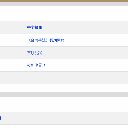
中文標題
《台灣學誌》長期徵稿
置頂測試
較新沒置頂
題