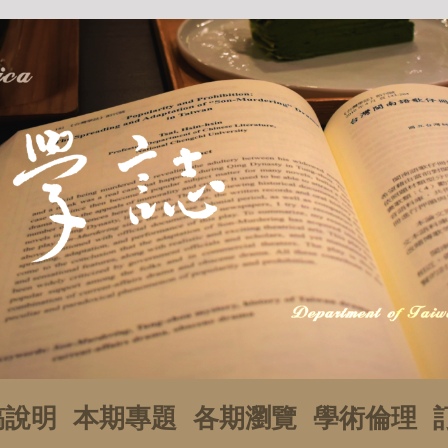
稿說明
本期專題
各期瀏覽
學術倫理