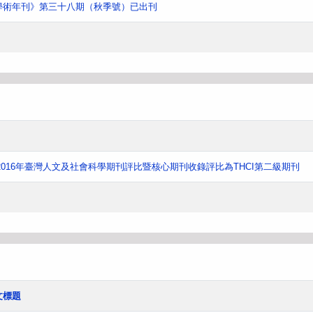
學術年刊》第三十八期（秋季號）已出刊
016年臺灣人文及社會科學期刊評比暨核心期刊收錄評比為THCI第二級期刊
文標題