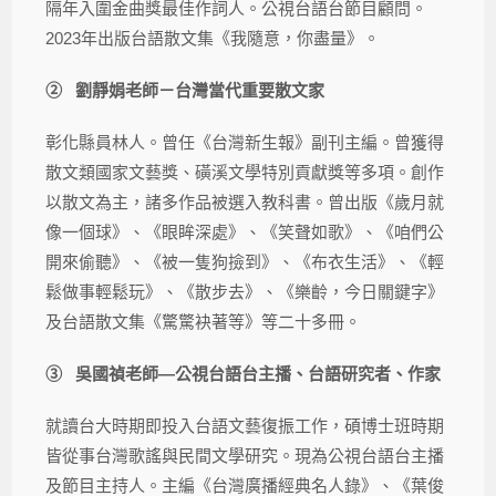
隔年入圍金曲獎最佳作詞人。公視台語台節目顧問。
2023年出版台語散文集《我隨意，你盡量》。
②
劉靜娟老師－台灣當代重要散文家
彰化縣員林人。曾任《台灣新生報》副刊主編。曾獲得
散文類國家文藝獎、磺溪文學特別貢獻獎等多項。創作
以散文為主，諸多作品被選入教科書。曾出版《歲月就
像一個球》、《眼眸深處》、《笑聲如歌》、《咱們公
開來偷聽》、《被一隻狗撿到》、《布衣生活》、《輕
鬆做事輕鬆玩》、《散步去》、《樂齡，今日關鍵字》
及台語散文集《驚驚袂著等》等二十多冊。
③
吳國禎老師
—
公視台語台主播、台語研究者、作家
就讀台大時期即投入台語文藝復振工作，碩博士班時期
皆從事台灣歌謠與民間文學研究。現為公視台語台主播
及節目主持人。主編《台灣廣播經典名人錄》、《葉俊