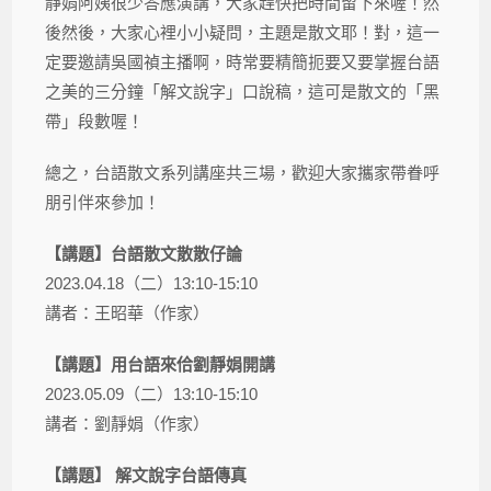
靜娟阿姨很少答應演講，大家趕快把時間留下來喔！然
後然後，大家心裡小小疑問，主題是散文耶！對，這一
定要邀請吳國禎主播啊，時常要精簡扼要又要掌握台語
之美的三分鐘「解文說字」口說稿，這可是散文的「黑
帶」段數喔！
總之，台語散文系列講座共三場，歡迎大家攜家帶眷呼
朋引伴來參加！
【講題】台語散文散散仔論
2023.04.18（二）13:10-15:10
講者：王昭華（作家）
【講題】用台語來佮劉靜娟開講
2023.05.09（二）13:10-15:10
講者：劉靜娟（作家）
【講題】
解文說字台語傳真