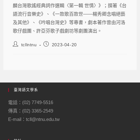
麟台灣歌謠經典詞作選輯〈第一輯 世情〉》；撰著《台
語流行音樂史》、《一款歌百款世——楊秀卿念唱絕藝
及其他》、《吟唱台灣史》等專書，劇本著作曾由河洛
歌仔戲團、許亞芬歌子戲劇坊等劇團演出。
tcllntnu
2023-04-20
臺灣語文學系
電話：(02) 7749-5516
傳真：(02) 3365-2549
E-mail：tcll@ntnu.edu.tw