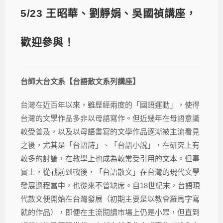
5/23 王昭華、劉靜娟、吳國禎講座，
歡迎參與！
台師大台文系【台語散文系列講座】
台灣在近百年以來，雖歷經兩度的「國語運動」，使得
台灣的文學作品多非以母語寫作。但近幾年在母語意識
較受普及，以及以母語書寫的文學作品逐漸被主流看見
之後，尤其是「台語詩」、「台語小說」，在研究上有
較多的討論，在教學上也成為較常受引用的文本。但事
實上，從戰前到戰後，「台語散文」在台灣的現代文學
發展過程當中，也從來不曾缺席。自18世紀末，台語現
代散文便開始在台灣發展（初期主要是以教會羅馬字寫
就的作品），即便在主流閱讀巿場上仍是小眾，但直到