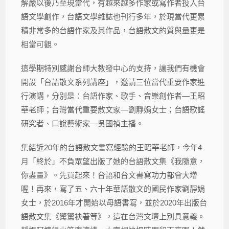
解嚴以後乃至現當代，有越來越多作家或寫作者投入台
語文學創作，台語文學雜誌也刊行多年，於現當代更累
積非常多的台語作家及其作品，台語散文的質與量更是
相當可觀。
這學期特別感謝台師大教發中心的支持，讓我們有機會
開設「台語散文系列講座」，邀請三位當代重要作家進
行演講，分別是：台語作家、歌手、音樂創作者—王昭
華老師；台灣當代重要散文家—劉靜娟女士；台語歌謠
研究者、口說藝術家—吳國禎主播。
集結近20年的台語散文書寫經驗的王昭華老師，今年4
月「終於」不負眾望出版了她的台語散文集《我隨意，
你盡量》。先買起來！台語和台文書寫功力都會大增
喔！再來，寫了五、六十年華語散文的國民作家劉靜娟
女士，於2016年才開始以母語書寫，並於2020年出版台
語散文集《驚驚袂著等》，這在台灣文壇上別具意義。