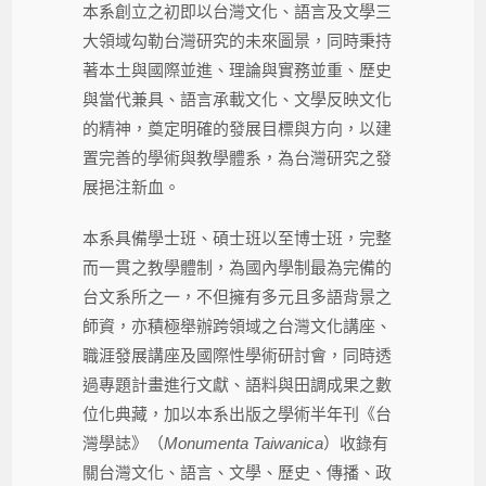
本系創立之初即以台灣文化、語言及文學三
大領域勾勒台灣研究的未來圖景，同時秉持
著本土與國際並進、理論與實務並重、歷史
與當代兼具、語言承載文化、文學反映文化
的精神，奠定明確的發展目標與方向，以建
置完善的學術與教學體系，為台灣研究之發
展挹注新血。
本系具備學士班、碩士班以至博士班，完整
而一貫之教學體制，為國內學制最為完備的
台文系所之一，不但擁有多元且多語背景之
師資，亦積極舉辦跨領域之台灣文化講座、
職涯發展講座及國際性學術研討會，同時透
過專題計畫進行文獻、語料與田調成果之數
位化典藏，加以本系出版之學術半年刊《台
灣學誌》（
Monumenta Taiwanica
）收錄有
關台灣文化、語言、文學、歷史、傳播、政