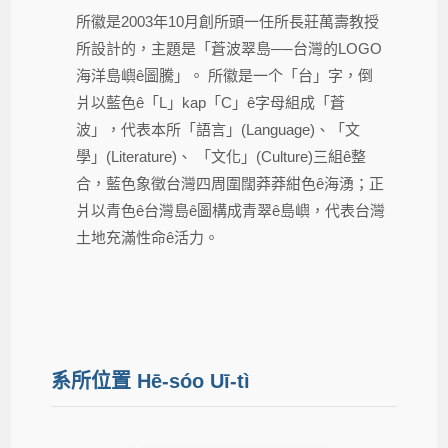
所徽是2003年10月創所頭一任所長莊萬壽教授
所設計的，主題是「蒼波翠島──台灣的LOGO
海洋島嶼ê圖騰」。 所徽是一个「台」字，倒
爿以藍色ê「L」kap「C」ê字母組成「蒼
波」，代表本所「語言」(Language)、「文
學」(Literature)、 「文化」(Culture)三組ê整
合，藍色象徵台灣四周圍闊莽莽紺色ê海湧；正
爿以青色ê台灣島ê圖構成青翠ê島嶼，代表台灣
土地充滿性命ê活力。
系所位置 Hē-sóo Uī-tì