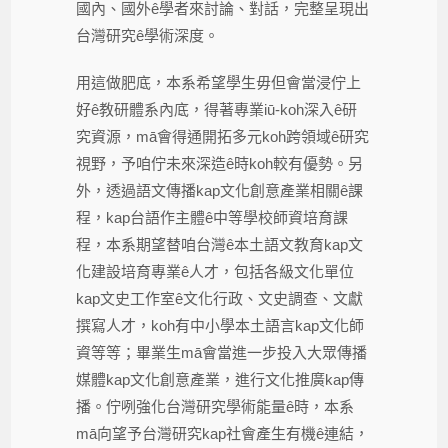
國內、國外ê學者來討論、對話，完整呈現出
台灣研究ê學術深度。
用這做肥底，本系希望學生毋但會當浸佇上
好ê教研體系內底，得著專業iū-koh深入ê研
究資源，mā會得通開拓多元koh跨領域ê研究
視野，予咱佇未來深造ê時koh較有優勢。另
外，透過語文傳播kap文化創意產業
相關
ê課
程，kap台語作主體
ê中等學校師資培育課
程，
本系期望替咱台灣ê本土語文教育kap文
化建設培育專業ê人才，包括各級文化單位
kap文史工作室ê文化行政、文史調查、文獻
撰寫人才，koh有中小學本土語言kap文化師
資等等；畢業生mā會當進一步投入大眾傳播
媒體kap文化創意產業，進行文化推廣kap傳
播。佇咧強化台灣研究學術能量ê時，本系
mā向望予台灣研究kap社會產生有機ê連結，