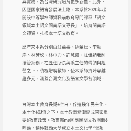
與實務，為台灣研究培育更多新血。此外，
因應國家語言發展法上路，本系於2020年起
開設中等學校師資職前教育專門課程「語文
領域本土語文閩南語文專長」，培育閩南語
文師資，扎根本土語文教育。
歷年來本系分別由莊萬壽、姚榮松、李勤
岸、林芳玫、林巾力、許慧如、莊佳穎老師
接管系務，在歷任所長與系主任的帶領與經
營之下，積極增聘教師，使本系師資陣容越
趨多元，涵蓋台灣文化及語言文學各領域。
台灣本土教育長期ê空白，佇這幾年民主化、
本土化ê潮流之下，本土教育漸漸變成國家重
要ê教育政策。教育部mā回應民間文教團體ê
呼籲，積極鼓勵大學成立本土文化學門ê系