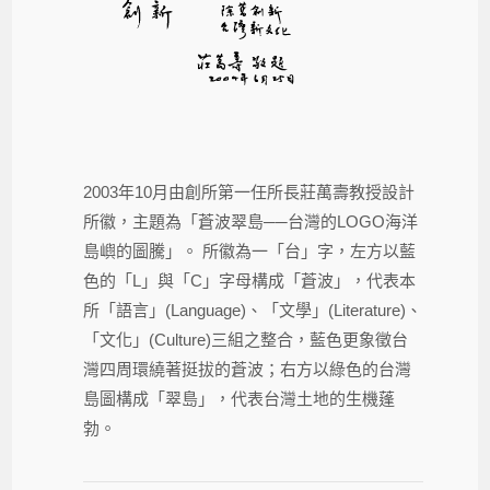
2003年10月由創所第一任所長莊萬壽教授設計
所徽，主題為「蒼波翠島──台灣的LOGO海洋
島嶼的圖騰」。 所徽為一「台」字，左方以藍
色的「L」與「C」字母構成「蒼波」，代表本
所「語言」(Language)、「文學」(Literature)、
「文化」(Culture)三組之整合，藍色更象徵台
灣四周環繞著挺拔的蒼波；右方以綠色的台灣
島圖構成「翠島」，代表台灣土地的生機蓬
勃。