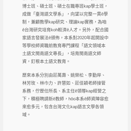
博士班、碩士班、碩士在職專班kap學士班，
成做「臺灣語文學系」，向望以完整一貫ê學
制，兼顧教學kap研究、理論kap實務，為咱
ê台灣研究培育koh較濟ê人才。另外，配合國
家語言發展法ê頒佈，本系對2020年起開設中
等學校師資職前教育專門課程「語文領域本
土語文閩南語文專長」，培育閩南語文師
資，釘根本土語文教育。
歷來本系分別由莊萬壽、姚榮松、李勤岸、
林芳玫、林巾力、許慧如、莊佳穎老師接管
系務，佇歷任所長、系主任ê領導kap經營之
下，積極聘請新ê教師，hōo本系ê師資陣容愈
來愈多元，包含台灣文化kap語言文學各領
域。