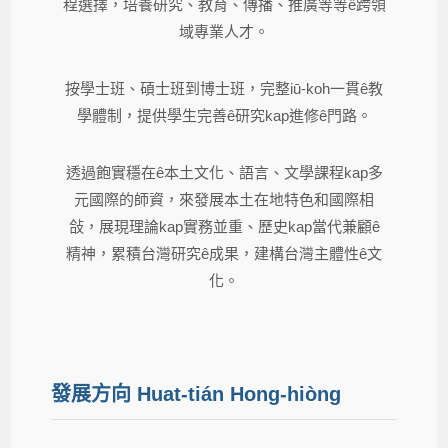
程選擇，培養研究、教育、傳播、推廣等等ê跨領
域專業人才。
按學士班、碩士班到博士班，完整iū-koh一貫ê教
學體制，提供學生完善ê研究kap進修ê門路。
透過飽實穩在ê本土文化、語言、文學課程kap多
元國際的師資，來發展本土在地特色和國際相
敆，展現理論kap實務並重、歷史kap當代兼顧ê
精神，累積台灣研究ê成果，建構台灣主體性ê文
化。
發展方向 Huat-tián Hong-hiòng