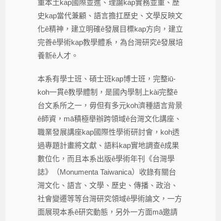
重本土kap國際並進、理論kap實務並重、歷
史kap當代兼顧、語言擔扛歷史、文學反映文
化ê精神，建立明確ê發展目標kap方向，建立
完善ê學術kap教學體系，為台灣研究ê發展培
養新ê人才。
本系有學士班、碩士班kap博士班，完整iū-
koh一貫ê教學體制，是國內學制上kài完整ê
台文系所之一，毋但有多元koh濟種語言背景
ê師資，mā積極舉辦跨領域ê台灣文化講座、
職業發展講座kap國際性學術研討會，koh透
過專題計畫將文獻、語料kap實地調查ê成果
數位化，而且本系出版ê學術年刊《台灣學
誌》（Monumenta Taiwanica）收錄有關台
灣文化、語言、文學、歷史、傳播、政治、
社會變遷等等台灣研究領域ê學術論文，一方
面展現本系ê研究動態，另外一方面mā邀請