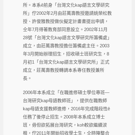
所。本系ê前身「台灣文化kap語言文學研究
所」佇2002年2月由莊萬壽教授邀請姚榮松教
授、許俊雅教授做伙擬定計畫書提出申請，
仝年7月得著教育部同意設立。2002年11月
28號「台灣文化kap語言文學研究所籌備處」
成立，由莊萬壽教授擔任籌備處主任。2003
年3月開始辦理招生，招收碩士班研究生，8
月初1「台灣文化kap語言文學研究所」正式
成立，莊萬壽教授轉調本系專任教授兼所
長。
2006年本系成立「在職進修碩士學位專班—
台灣研究kap母語教師班」，提供在職教師
kap母語支援教師進修，2016年完成階段性ê
任務了後停止招生。2008年本系成立博士
班，毋但欲拓展台灣研究，koh較欲繼續湠
根，佇2011年開始招收學士生，仝時陣整合