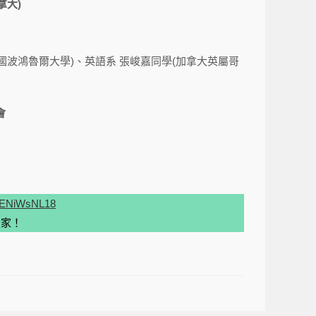
加拿大)
同學(德國波鴻魯爾大學)、英語系 張峻嘉同學(加拿大英屬哥
會
aEENiWsNL18
大家！