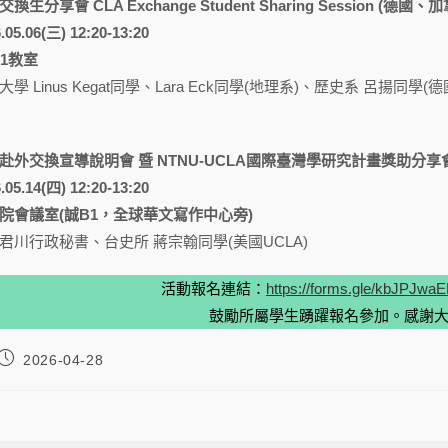
換生分享會 CLA Exchange Student Sharing Session (德國、
.05.06(三) 12:20-13:20
01教室
學 Linus Kegat同學、Lara Eck同學(地理系)、歷史系 呂揚
赴外交換宣導說明會 暨 NTNU-UCLA國際臺灣學研究計畫獎助分享
.05.14(四) 12:20-13:20
院會議室(誠B1，全球華文寫作中心旁)
君川行政秘書、台史所 蔣宗翰同學(美國UCLA)
活動報名連結：
https://forms.gle/kbJPJw
鼓勵所屬學生踴躍報名參加。感謝
2026-04-28