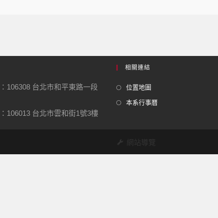
相關連結
：106308 台北市和平東路一段
位置地圖
本系行事曆
106013 台北市雲和街1號3樓
網站導覽