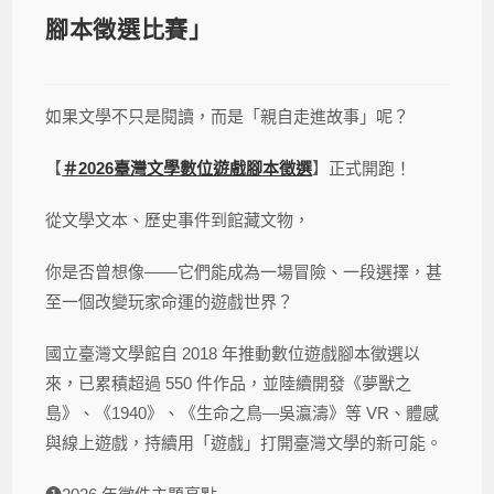
腳本徵選比賽」
如果文學不只是閱讀，而是「親自走進故事」呢？
【
＃
2026
臺灣文學數位遊戲腳本徵選
】正式開跑！
從文學文本、歷史事件到館藏文物，
你是否曾想像——它們能成為一場冒險、一段選擇，甚
至一個改變玩家命運的遊戲世界？
國立臺灣文學館自 2018 年推動數位遊戲腳本徵選以
來，已累積超過 550 件作品，並陸續開發《夢獸之
島》、《1940》、《生命之鳥—吳瀛濤》等 VR、體感
與線上遊戲，持續用「遊戲」打開臺灣文學的新可能。