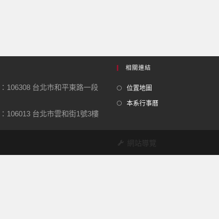
相關連結
：106308 台北市和平東路一段
位置地圖
本系行事曆
106013 台北市雲和街1號3樓
網站導覽