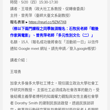
時間．5/20（四）15:30-17:30
講者．王增勇（政大社工系教授、促轉會委員）
主持．曾秀萍（臺師大臺文系副教授）
報名表單 ▸
https://reurl.cc/9ZM7X8
（
修以下兩門課程之同學無須報名：石牧民老師「戰後
作家與電影」、
曾秀萍老師「多元性別文化（二）」
名額．15人（報名成功後將會在「活動前一日」以信件
通知 Google meet 網址。請先申請／登入google帳號）
講者介紹：
王增勇
加拿大多倫多大學社工博士，
現任國立政治大學社會工
作研究所教授。 主張社工必須成為社會改革的動力，
受
後結構主義學者傅柯的知識權力觀點與女性主義社會學
者 Dorothy Smith 的建制民族誌啟發，透過民族誌研
究、
敘事與行動研究等批判典範探討原住民老人長期照