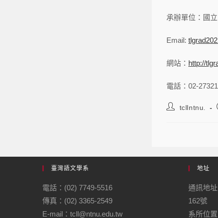
承辦單位：國立
Email:
tlgrad20
網站：
http://tl
電話：02-273211
tcllntnu.
臺灣語文學系
地址
電話：(02) 7749-5516
通訊地址
傳真：(02) 3365-2549
162號
E-mail：tcll@ntnu.edu.tw
系所位置：