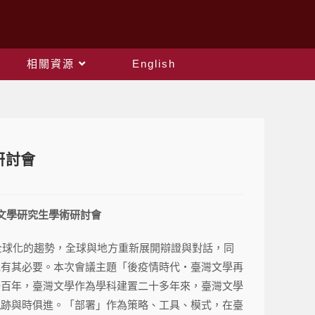
相關資源
English
研討會
文學研究生學術研討會
全球化的趨勢，全球與地方重新展開辯證與對話，同
色有其必要。本次會議主題「後疫情時代・臺灣文學再
一百年，臺灣文學作為學科建置二十多年來，臺灣文學
軌跡與時俱進。「部署」作為策略、工具、模式，在臺