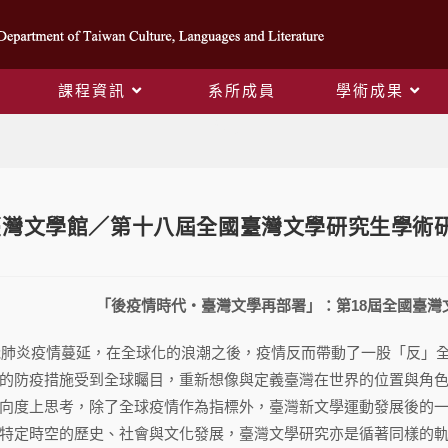
課程資訊
系所成員
學術成果
Blog
臺灣文學館／第十八屆全國臺灣文學研究生學術
「後疫情時代・臺灣文學再部署」：第18屆全國臺灣
新冠肺炎疫情蔓延，在全球化的浪潮之後，疫情反而帶動了一股「反」
的防疫措施受到全球矚目，重新想像與定義臺灣在世界的位置與角
向度上思考，除了全球疫情作為指標外，臺灣新文學運動發展後的
特定時空的歷史、社會與文化發展，臺灣文學研究亦是循著同樣的