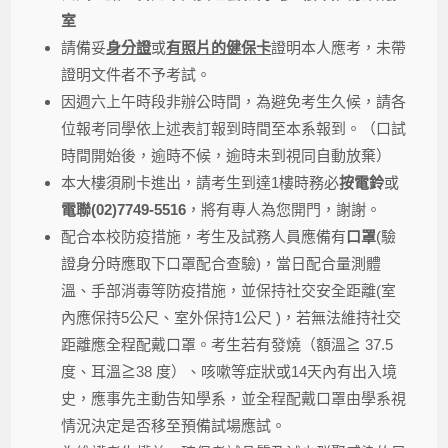
室
請備妥
身分證
或
有照片的健保卡
證明本人應考，未帶
證明文件者不予考試。
因週六上午時段非辦公時間，為避免考生久候，請各
位報考同學依上述表訂報到時間至本系報到。（口試
時間開始後，逾時不候，逾時未到視同自動放棄）
本大樓須刷卡進出，請考生到達1樓時務必
按電鈴
或
電聯(02)7749-5516
，將有專人為您開門，謝謝。
配合本校防疫措施，考生及試務人員應備有
口罩
(驗
證身分時應取下口罩配合查驗)，當日配合量測體
溫、手部消毒等防疫措施，並保持社交安全距離(室
內應保持5公尺、室外保持1公尺 )，若無法維持社交
距離應全程配戴口罩。考生若有發燒（額溫≧ 37.5
度、耳溫≧38 度）、咳嗽等症狀或14天內有出入境
史，應事先主動告知學系，並全程配戴口罩由學系視
情況決定是否移至預備試場應試。