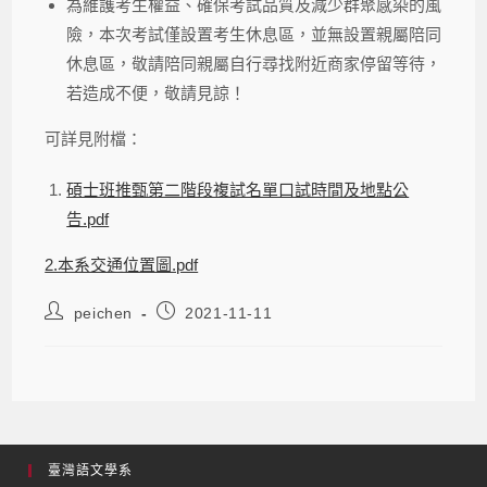
為維護考生權益、確保考試品質及減少群聚感染的風
險，本次考試僅設置考生休息區，並無設置親屬陪同
休息區，敬請陪同親屬自行尋找附近商家停留等待，
若造成不便，敬請見諒！
可詳見附檔：
碩士班推甄第二階段複試名單口試時間及地點公
告.pdf
2.本系交通位置圖.pdf
peichen
2021-11-11
臺灣語文學系