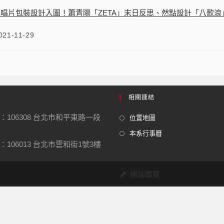
最佳唱片包裝設計入圍！蕭青陽「ZETA」末日反思、然點設計「八歌
021-11-29
相關連結
：106308 台北市和平東路一段
位置地圖
本系行事曆
106013 台北市雲和街1號3樓
網站導覽