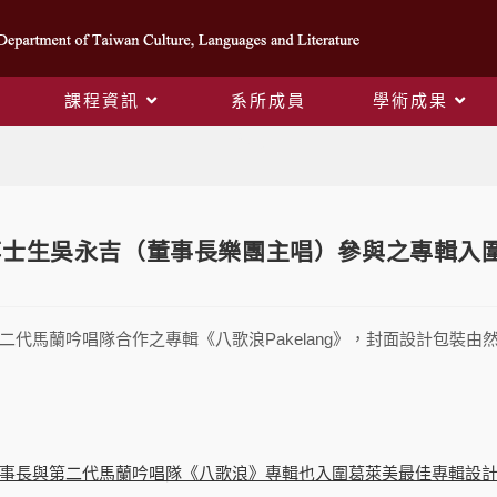
課程資訊
系所成員
學術成果
Blog
士生吳永吉（董事長樂團主唱）參與之專輯入圍
二代馬蘭吟唱隊合作之專輯《八歌浪Pakelang》，封面設計包裝
事長與第二代馬蘭吟唱隊《八歌浪》專輯也入圍葛萊美最佳專輯設