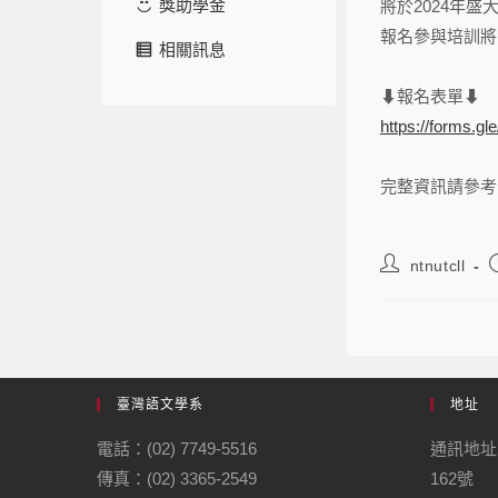
獎助學金
將於2024年盛
報名參與培訓將
相關訊息
⬇︎
報名表單
⬇︎
https://forms.g
完整資訊請參考
ntnutcll
臺灣語文學系
地址
電話：(02) 7749-5516
通訊地址
傳真：(02) 3365-2549
162號