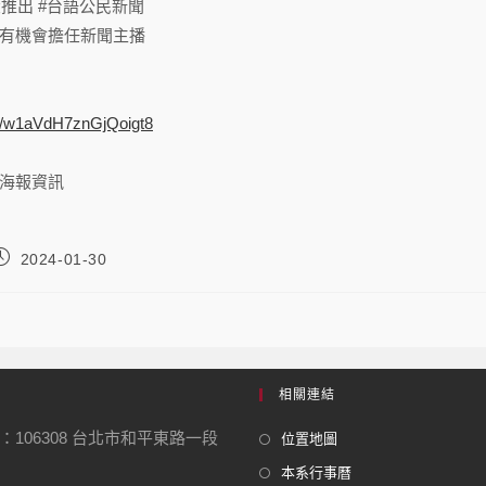
大推出 #台語公民新聞
有機會擔任新聞主播
le/w1aVdH7znGjQoigt8
海報資訊
2024-01-30
相關連結
：106308 台北市和平東路一段
位置地圖
本系行事曆