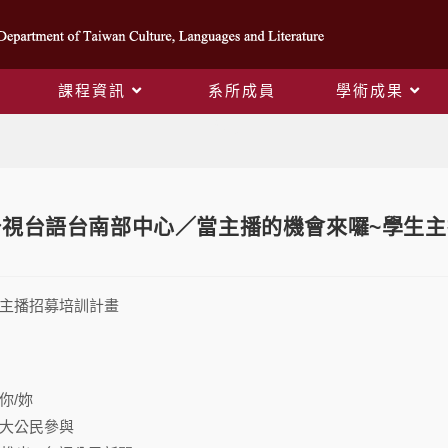
課程資訊
系所成員
學術成果
Blog
公視台語台南部中心／當主播的機會來囉~學生
主播招募培訓計畫
你/妳
大公民參與