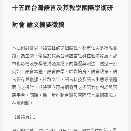
十五屆台灣語言及其教學國際學術研
討會 論文摘要徵稿
本屆研討會以「語言社群之個體性、都市化與多模態實
踐」為主題，聚焦於探索台灣語言社群在個體發展、都
市化影響及多模態溝通實踐下的變遷與演進。透過一系
列如：語言本體、語言教學、師資培育、語言政策、語
言保存與復振、社群文化、語言科技及語言生態等議題
面向之探討，期待建立可持續發展之多語共存對話與實
踐平台，同時，進一步推動台灣及國際語言學術研究之
在地創新
。
【會議資訊】
日期與地點 : 2024年11月1日至2日 / 國立高雄師範大學