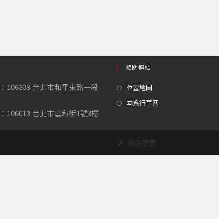
相關連結
：106308 台北市和平東路一段
位置地圖
本系行事曆
106013 台北市雲和街1號3樓
網站導覽