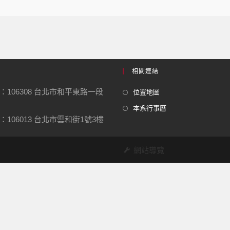
相關連結
：106308 台北市和平東路一段
位置地圖
本系行事曆
106013 台北市雲和街1號3樓
網站導覽