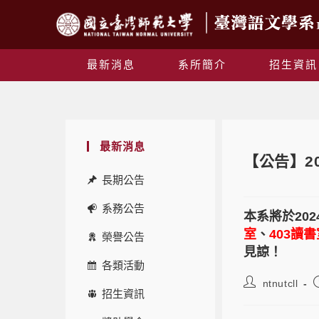
最新消息
系所簡介
招生資訊
最新消息
【公告】2
長期公告
系務公告
本系將於202
室
、
403讀書
榮譽公告
見諒！
各類活動
ntnutcll
招生資訊