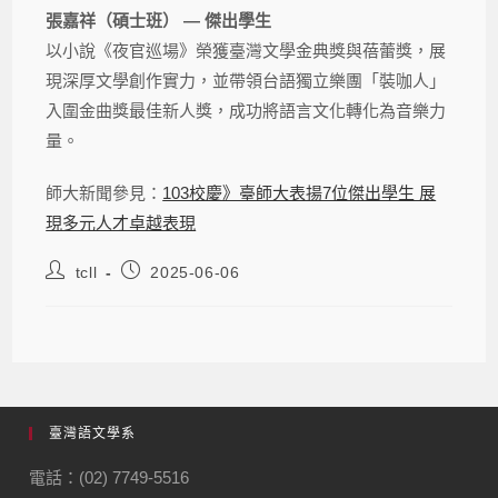
張嘉祥（碩士班） — 傑出學生
以小說《夜官巡場》榮獲臺灣文學金典獎與蓓蕾獎，展
現深厚文學創作實力，並帶領台語獨立樂團「裝咖人」
入圍金曲獎最佳新人獎，成功將語言文化轉化為音樂力
量。
師大新聞參見：
103校慶》臺師大表揚7位傑出學生 展
現多元人才卓越表現
tcll
2025-06-06
臺灣語文學系
電話：(02) 7749-5516