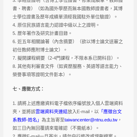
3. 學經歷證明（含博士學位證書、修業成績單、教師證
書、聘書）（如為國外學歷而無本國教師證書者，其博
士學位證書及歷年成績單須經我國駐外單位驗證）。
4. 原住民族語言能力認證中級以上之證明。
5. 歷年著作及研究計畫目錄。
6. 近五年相關論著（內含摘要）（欲以博士論文送審之
初任教師應附博士論文）。
7. 擬開課程綱要（2-4門課程，不限本系已開科目）。
8. 其他有利審查文件（如資歷服務、英語等語言能力、
榮譽事項等證明文件影本）。
七、應徵方式：
1. 請將上述應繳資料電子檔依序編號放入個人雲端資料
夾，並將該
雲端資料夾連結
放入E-mail，以
「應徵台文
系教師-姓名」
為主旨寄至
taiwancenter@ntnu.edu.tw
，
如三日內無回覆請來電確認（不需紙本）。
2. 應徵E-mail一旦寄出，請勿自行修改或增刪檔案。