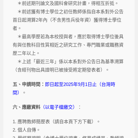
＊前述期刊論文及國科會研究計畫，得相互折抵。
＊前述獲有博士學位之初任教師係指自本系對外公告
首日起溯算2年內（不含男性兵役年資）獲得博士學位
者。
＊最高學歷若為本校授與者，應於取得博士學位後具
有與任教科目性質相近之研究工作、專門職業或職務資
歷二年以上。
＊上述「最近三年」係以本系對外公告日為基準溯算
（含經刊物出具證明已被接受將定期發表者）。
五、申請時間：
即日起至2025年9月1日止（台灣時
間）
。
六、應繳資料
（以電子檔繳交）
：
1. 應聘教師簡歷表（請自本頁下方下載）。
2. 個人自傳。