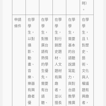
時）
。
申請
在學
在學
在學
在學
在學
條件
學
學
學
學
學
生，
生，
生，
生，
生，
以對
對推
對行
需要
且 1.
攝
廣台
銷歷
基本
對歷
影、
語有
史題
的台
史、
動
熱情
材、
語聽
藝
畫、
的學
人文
說讀
術、
音
生優
題材
寫能
文化
樂、
先。
有興
力，
與人
樂器
需要
趣
與對
權議
有興
有台
者，
台語
題有
趣者
語
並以
教學
興趣
優
聽、
擅長
推廣
者，