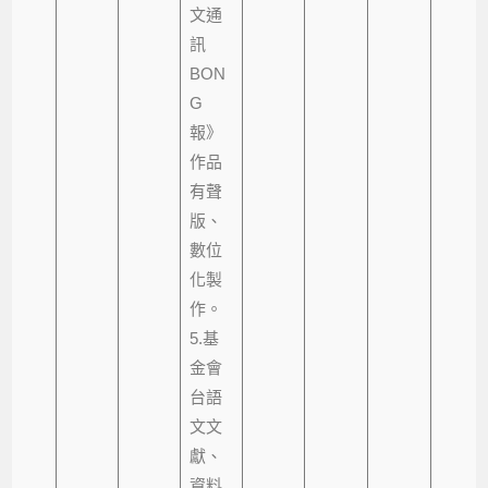
文通
訊
BON
G
報》
作品
有聲
版、
數位
化製
作。
5.基
金會
台語
文文
獻、
資料