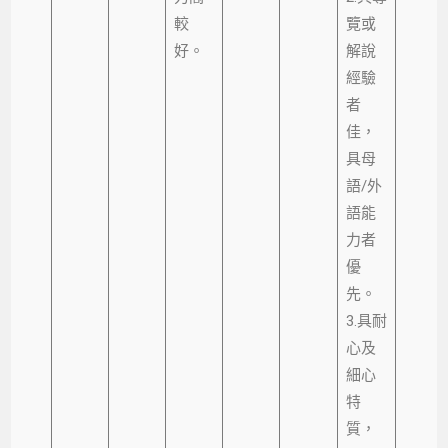
較
覽或
好。
解說
經驗
者
佳，
具母
語/外
語能
力者
優
先。
3.具耐
心及
細心
特
質，