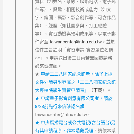
資料（如姓名、系級、聯絡電話、電子郵
件等）、興趣、相關技術或能力（如文
字、繪圖、攝影、影音創作等，可含作品
集）、經歷（如社團參與、打工經驗
等）、實習動機與預期成果等，以電子郵
件寄至
taiwancenter@ntnu.edu.tw，
並於
信件主旨註明「實習申請-實習單位名稱
○○」。申請送出後二日內若無回覆請務
必來電確認。
★
申請二二八國家紀念館者，除了上述
文件外請另附專屬之「二二八國家紀念館
大專校院學生實習申請表」
（
下載
）。
★ 申請量子影音創意有限公司者，請於
8/28前先行來信確認名額
taiwancenter@ntnu.edu.tw。
★ 中央廣播電台或公共電視(含台語台)另
有其申請程序，非本階段受理
，請依本系