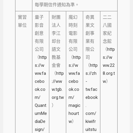
每學期信件通知為準。
實習
量子
財團
魔幻
奇異
二二
單位
影音
法人
時刻
果文
八國
創意
李江
電影
創事
家紀
有限
却台
有限
業有
念館
公司
語文
公司
限公
（
http
（
http
教基
（
http
司
s://w
s://w
金會
s://w
（
http
ww.22
ww.fa
（
http
ww.fa
s://zh
8.org.t
cebo
://ww
cebo
-
w
）
ok.co
w.tgb.
ok.co
tw.fac
m/
org.tw
m/
ebook
Quant
）
magic
.
umMe
hourt
com/
diaDe
w
）
kiwifr
sign/
uitstu