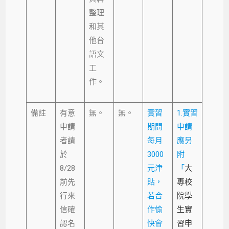
整理
和其
他台
語文
工
作。
備註
有意
無。
無。
實習
1.實習
申請
期間
申請
者請
每月
應另
於
3000
附
8/28
元津
「
大
前先
貼，
專校
行來
若合
院學
信確
作愉
生實
認名
快會
習申