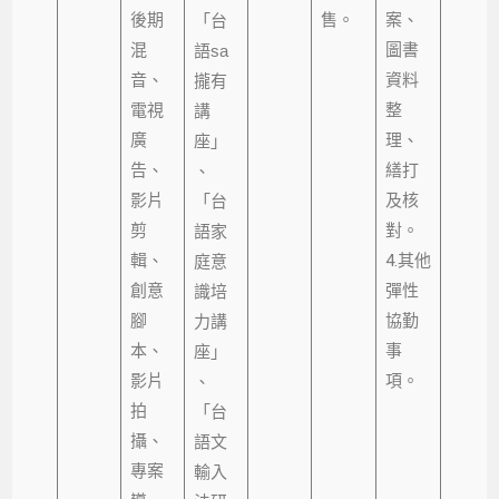
後期
售。
案、
「台
混
圖書
語sa
音、
資料
攏有
電視
整
講
廣
理、
座」
告、
繕打
、
影片
及核
「台
剪
對。
語家
輯、
4.其他
庭意
創意
彈性
識培
腳
協勤
力講
本、
事
座」
影片
項。
、
拍
「台
攝、
語文
專案
輸入