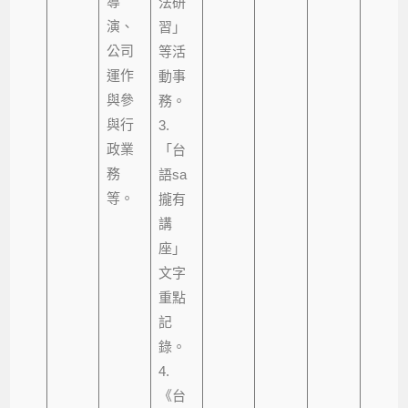
導
法研
演、
習」
公司
等活
運作
動事
與參
務。
與行
3.
政業
「台
務
語sa
等。
攏有
講
座」
文字
重點
記
錄。
4.
《台