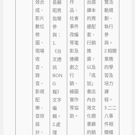
效合
作
台語
覽活
長賴
成、
品、
課本
動規
昭男
影片
社會
的周
劃、
指導
數位
事件
邊配
執行
參
修
改編
套、
參
與：
圖、
等電
行銷
與。
1.
現場
影及
推
2.相關
《台
收
連續
廣，
業務
文通
音、
劇之
以及
的學
訊
錄
行
「底
習及
BON
音、
銷、
加」
培力
G
影視
繪圖
書店
課
報》
配
實作
內台
程。
文字
樂、
等協
灣文
3.二二
編
音效
助。
化類
八事
輯。
設
書籍
件相
2.處
計、
的銷
關檔
理