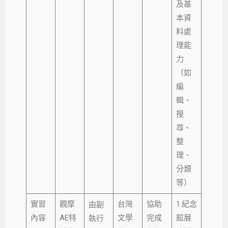
及基
本資
料處
理能
力
（如
編
輯、
搜
尋、
整
理、
分類
等）
實習
觀摩
台灣
協助
1.紀念
由副
內容
AE特
文學
完成
館展
執行