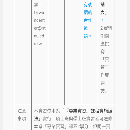
額。
有後
請
taiwa
續的
表
」
ncent
合作
。
er@nt
邀
2.實習
nu.ed
請。
期間
u.tw
應撰
寫
「實
習工
作雙
週
誌」
。
注意
本實習依本系「
『專業實習』課程實施辦
事項
法
」實行。碩士班與學士班實習者可選修
本系「專業實習」課程2學分，但同一實