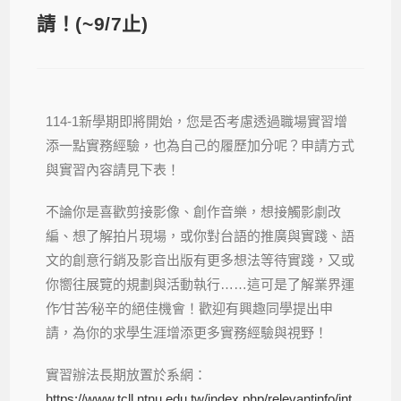
請！(~9/7止)
114-1新學期即將開始，您是否考慮透過職場實習增
添一點實務經驗，也為自己的履歷加分呢？申請方式
與實習內容請見下表！
不論你是喜歡剪接影像、創作音樂，想接觸影劇改
編、想了解拍片現場，或你對台語的推廣與實踐、語
文的創意行銷及影音出版有更多想法等待實踐，又或
你嚮往展覽的規劃與活動執行……這可是了解業界運
作∕甘苦∕秘辛的絕佳機會！歡迎有興趣同學提出申
請，為你的求學生涯增添更多實務經驗與視野！
實習辦法長期放置於系網：
https://www.tcll.ntnu.edu.tw/index.php/relevantinfo/int