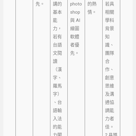
先。
講的
photo
的熱
若具
基本
shop
情。
相關
能
與 AI
學科
力，
繪圖
背景
若有
軟體
知
台語
者優
識、
文閱
先。
團隊
讀
合
（漢
作、
字、
創意
羅馬
思維
字）
及溝
、台
通協
語輸
調能
入法
力者
的能
佳。
力閣
2.具導