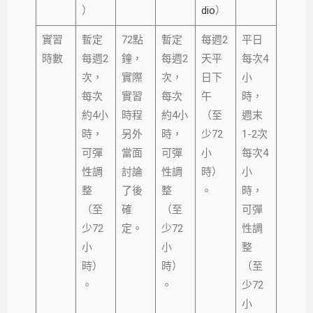
）
dio
）
實習
暫定
72點
暫定
每週2
平日
時數
每週2
鐘，
每週2
天平
每次4
次，
實際
次，
日下
小
每次
實習
每次
午
時，
約4小
時程
約4小
（至
週末
時，
另外
時，
少72
1-2次
可彈
當面
可彈
小
每次4
性調
討論
性調
時）
小
整
了後
整
。
時，
（至
確
（至
可彈
少72
定。
少72
性調
小
小
整
時）
時）
（至
。
。
少72
小