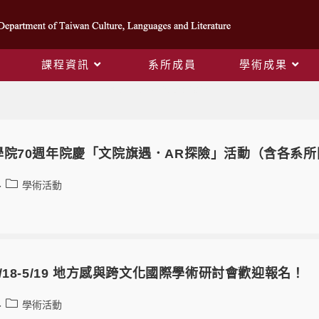
課程資訊
系所成員
學術成果
Yearly Archives: 2025
學院70週年院慶「文院旗遇．AR探險」活動（含各系
學術活動
/18-5/19 地方感與跨文化國際學術研討會歡迎報名！
學術活動