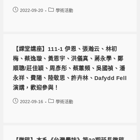
2022-09-20
學術活動
【課堂講座】111-1 伊恩、張瀚云、林初
梅、蔡逸璇、黃恩宇、洪儀真、蔣永學、鄭
順聰/莊佳穎、周彥彤、蔡蕙頻、吳國禎、潘
永祥、費陽、陸敬思、許卉林、Dafydd Fell
演講，歡迎參與！
2022-09-16
學術活動